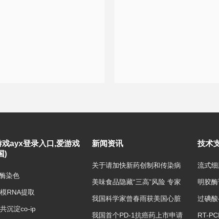
戏ayx登录入口,爱游戏
新闻资讯
技术
国)
关于请加快新药创制和传染病
流式细
防治两科技重大专项资金使用
P酶染色
美味食品隐藏“三高”风险 专家
明胶酶
数据系统填报进度的
倡议推动食品包装正面标识
模RNA提取
我国科学家曾春雨获美国心脏
过碘酸
学院杰出科学家奖
共沉淀co-ip
我国首个PD-1抗癌药上市申请
RT-P