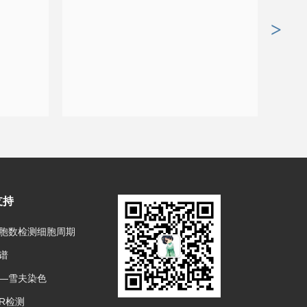
>
支持
胞数检测细胞周期
谱
—雪夫染色
CR检测